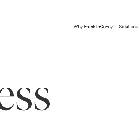
Why FranklinCovey
Solutions
ess