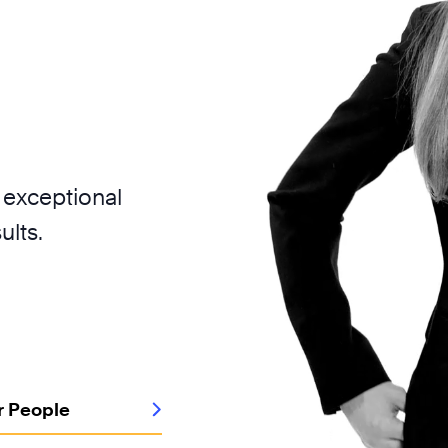
 exceptional
ults.
r People