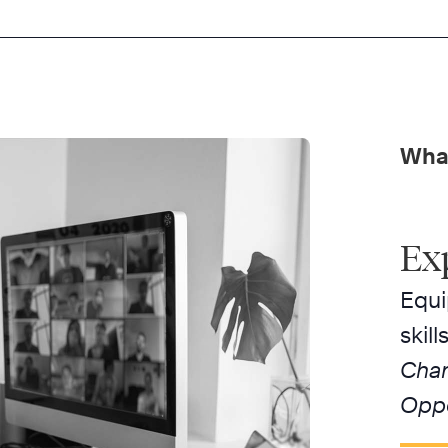
What
Ex
Equi
skil
Chan
Oppo