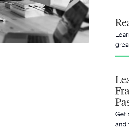
Rea
Lear
grea
Le
Fr
Pa
Get 
and 