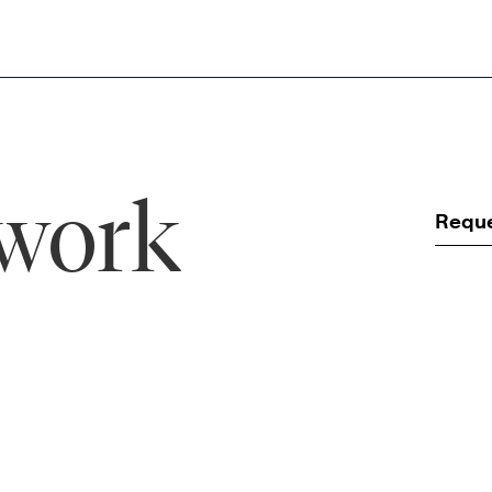
 work
Requ