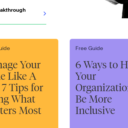
eakthrough
uide
Free Guide
age Your
6 Ways to H
e Like A
Your
 7 Tips for
Organizati
ng What
Be More
ters Most
Inclusive