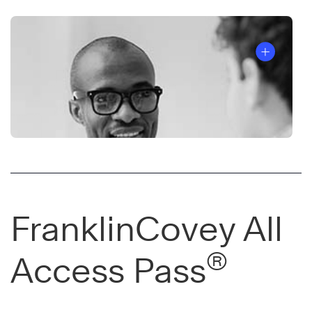
เป็น
ผู้นำ
ที่
สม่ำเสมอ
ด้วย
เนื้อหา
ที่
วอล
ทัน
เตอร์
ยุค
เบา
เนื้อหา
มัน
ที่
น์
คัด
ไวบ์
(Walter
เลือก
FranklinCovey All
กรุ๊ป
Baumann)
แล้ว
(Vibe
เจ้าของ
จาก
®
Group)
Access Pass
โครงการ
FranklinCovey’s
เป็น
Emerging
All
ที่
Leaders
Access
ปรึกษา