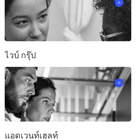
เป๊ป
ไวบ์ กรุ๊ป
ซี่
โค
ฟู้ดส์
(PepsiCo
Foods)
อเมริกาเหนือ
ต้องการ
การ
ฝึก
อบรม
แอดเวนท์เฮลท์
ความ