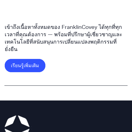
®
สำหรับ
Pass
ด้าน
ยู
พวก
การ
ไน
เขา
จัดหา
เต็ด
เปิด
เข้าถึงเนื้อหาทั้งหมดของ FranklinCovey ได้ทุกที่ทุก
บุคลากร
เฮลท์
ตัว
เวลาที่คุณต้องการ — พร้อมที่ปรึกษาผู้เชี่ยวชาญและ
ด้าน
กรุ๊ป
โปรแกรม
เทคโนโลยีที่สนับสนุนการเปลี่ยนแปลงพฤติกรรมที่
ไอที
(UnitedHealth
CORE
ยั่งยืน
ที่
Group)
Leadership
เติบโต
แบ่ง
เพื่อ
แอด
อย่าง
เรียนรู้เพิ่มเติม
ปัน
สร้าง
เวน
รวดเร็ว
ประสบการณ์
Empathic
ท์
เริ่ม
การ
Leaders
เฮลท์
ต้น
ใช้
ใน
(AdventHealth)
จาก
All
ทุก
มี
ผู้
Access
ระดับ
วิสัย
ก่อ
Pass
ของ
ทัศน์
ตั้ง
®
องค์กร
ใน
สอง
การ
คนใน