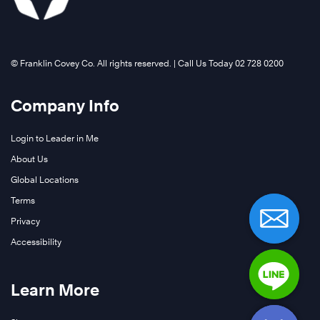
เรียน
สร้าง
ปี
รู้
เพื่อ
วัฒนธรรม
2011
การ
เพิ่ม
และ
พวก
พัฒนา
เติม
องค์กร
©️ Franklin Covey Co. All rights reserved. | Call Us Today 02 728 0200
เขา
ผู้
ที่
เติบโต
มี
ระบุ
อย่าง
Company Info
ส่วน
พัฒนา
รวดเร็ว
ร่วม
และ
จน
Login to Leader in Me
ใน
ช่วย
มี
About Us
ระดับ
ให้
พนักงาน
Global Locations
บุคคล
ผู้นำ
ประจำ
และ
Terms
เติบโต
มากกว่า
ผู้
ขึ้น
Privacy
300
จัดการ
เมื่อ
Accessibility
คน
ระดับ
เวลา
และ
ต้น
ผ่าน
พนักงาน
Learn More
ทั่ว
ไป
ภายนอก
โลก
โดย
1,000