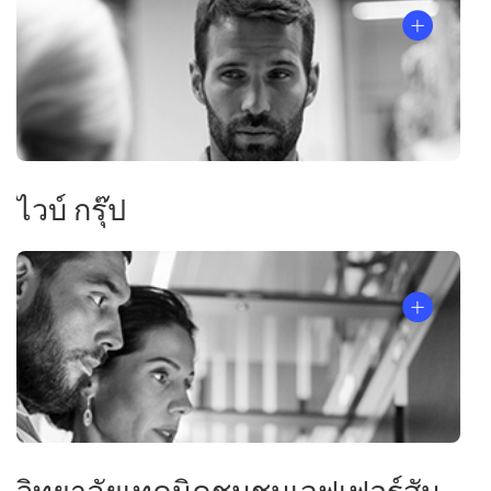
ไวบ์ กรุ๊ป