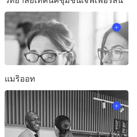
วิทยาลัยเทคนิคชุมชนเจฟเฟอร์สัน
แมริออท