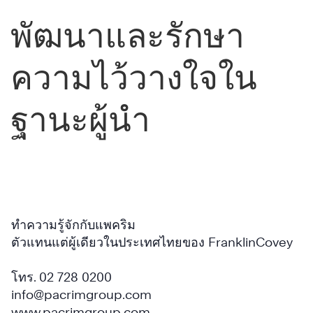
The
The
พัฒนาและรักษา
Speed
Speed
of
of
Trust
ความไว้วางใจใน
®
Trust
®
เรียน
ฐานะผู้นำ
รู้
เพิ่ม
เติม
ทำความรู้จักกับแพคริม
ตัวแทนแต่ผู้เดียวในประเทศไทยของ FranklinCovey
โทร. 02 728 0200
info@pacrimgroup.com
www.pacrimgroup.com