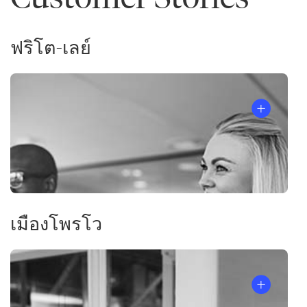
ฟริโต-เลย์
เมืองโพรโว